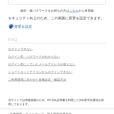
仮ID・仮パスワードをお持ちの方は
こちら
から本登録
セキュリティ向上のため、この画面に背景を設定できます。
背景を設定
FAQ
ログインできない
ログインID・パスワードがわからない
ログインIDにしていたメールアドレスが使えない
ショートカットアイコンからログインできない
ご利用環境に合わせた各種設定・確認方法
当サイトでは情報保護のため、EV SSL証明書を利用したSSL暗号化通信を採
用しております。