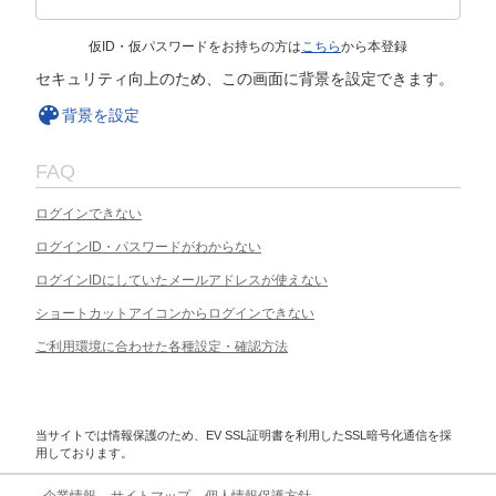
仮ID・仮パスワードをお持ちの方は
こちら
から本登録
セキュリティ向上のため、この画面に背景を設定できます。
背景を設定
FAQ
ログインできない
ログインID・パスワードがわからない
ログインIDにしていたメールアドレスが使えない
ショートカットアイコンからログインできない
ご利用環境に合わせた各種設定・確認方法
当サイトでは情報保護のため、EV SSL証明書を利用したSSL暗号化通信を採
用しております。