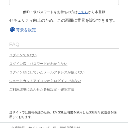
仮ID・仮パスワードをお持ちの方は
こちら
から本登録
セキュリティ向上のため、この画面に背景を設定できます。
背景を設定
FAQ
ログインできない
ログインID・パスワードがわからない
ログインIDにしていたメールアドレスが使えない
ショートカットアイコンからログインできない
ご利用環境に合わせた各種設定・確認方法
当サイトでは情報保護のため、EV SSL証明書を利用したSSL暗号化通信を採
用しております。