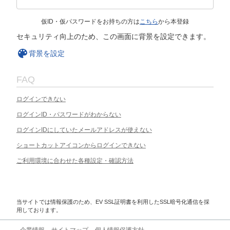
仮ID・仮パスワードをお持ちの方は
こちら
から本登録
セキュリティ向上のため、この画面に背景を設定できます。
背景を設定
FAQ
ログインできない
ログインID・パスワードがわからない
ログインIDにしていたメールアドレスが使えない
ショートカットアイコンからログインできない
ご利用環境に合わせた各種設定・確認方法
当サイトでは情報保護のため、EV SSL証明書を利用したSSL暗号化通信を採
用しております。