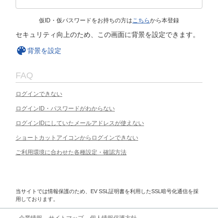
仮ID・仮パスワードをお持ちの方は
こちら
から本登録
セキュリティ向上のため、この画面に背景を設定できます。
背景を設定
FAQ
ログインできない
ログインID・パスワードがわからない
ログインIDにしていたメールアドレスが使えない
ショートカットアイコンからログインできない
ご利用環境に合わせた各種設定・確認方法
当サイトでは情報保護のため、EV SSL証明書を利用したSSL暗号化通信を採
用しております。