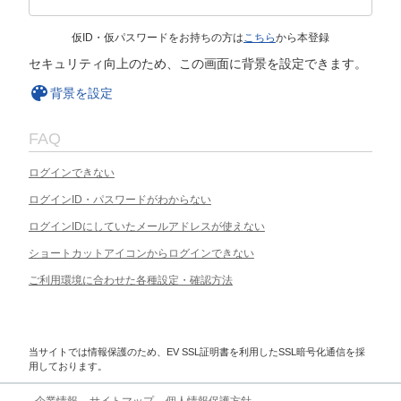
仮ID・仮パスワードをお持ちの方は
こちら
から本登録
セキュリティ向上のため、この画面に背景を設定できます。
背景を設定
FAQ
ログインできない
ログインID・パスワードがわからない
ログインIDにしていたメールアドレスが使えない
ショートカットアイコンからログインできない
ご利用環境に合わせた各種設定・確認方法
当サイトでは情報保護のため、EV SSL証明書を利用したSSL暗号化通信を採
用しております。