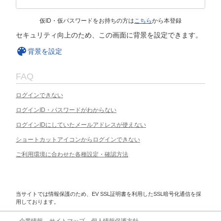
仮ID・仮パスワードをお持ちの方は
こちら
から本登録
セキュリティ向上のため、この画面に背景を設定できます。
背景を設定
FAQ
ログインできない
ログインID・パスワードがわからない
ログインIDにしていたメールアドレスが使えない
ショートカットアイコンからログインできない
ご利用環境に合わせた各種設定・確認方法
当サイトでは情報保護のため、EV SSL証明書を利用したSSL暗号化通信を採
用しております。