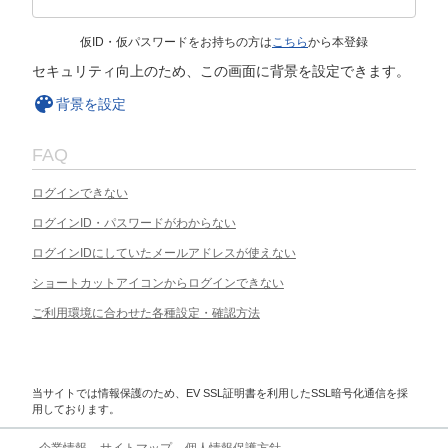
仮ID・仮パスワードをお持ちの方は
こちら
から本登録
セキュリティ向上のため、この画面に背景を設定できます。
背景を設定
FAQ
ログインできない
ログインID・パスワードがわからない
ログインIDにしていたメールアドレスが使えない
ショートカットアイコンからログインできない
ご利用環境に合わせた各種設定・確認方法
当サイトでは情報保護のため、EV SSL証明書を利用したSSL暗号化通信を採
用しております。