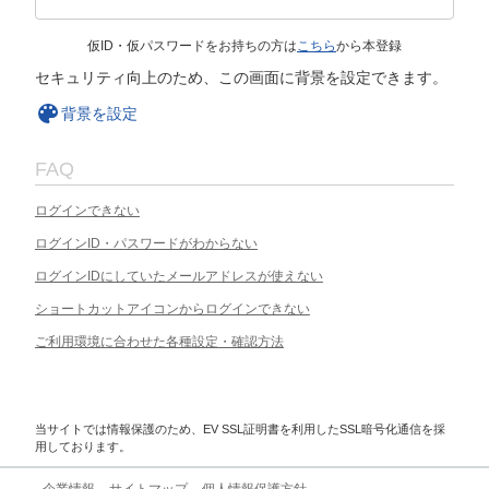
仮ID・仮パスワードをお持ちの方は
こちら
から本登録
セキュリティ向上のため、この画面に背景を設定できます。
背景を設定
FAQ
ログインできない
ログインID・パスワードがわからない
ログインIDにしていたメールアドレスが使えない
ショートカットアイコンからログインできない
ご利用環境に合わせた各種設定・確認方法
当サイトでは情報保護のため、EV SSL証明書を利用したSSL暗号化通信を採
用しております。