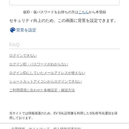
仮ID・仮パスワードをお持ちの方は
こちら
から本登録
セキュリティ向上のため、この画面に背景を設定できます。
背景を設定
FAQ
ログインできない
ログインID・パスワードがわからない
ログインIDにしていたメールアドレスが使えない
ショートカットアイコンからログインできない
ご利用環境に合わせた各種設定・確認方法
当サイトでは情報保護のため、EV SSL証明書を利用したSSL暗号化通信を採
用しております。