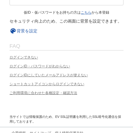
仮ID・仮パスワードをお持ちの方は
こちら
から本登録
セキュリティ向上のため、この画面に背景を設定できます。
背景を設定
FAQ
ログインできない
ログインID・パスワードがわからない
ログインIDにしていたメールアドレスが使えない
ショートカットアイコンからログインできない
ご利用環境に合わせた各種設定・確認方法
当サイトでは情報保護のため、EV SSL証明書を利用したSSL暗号化通信を採
用しております。