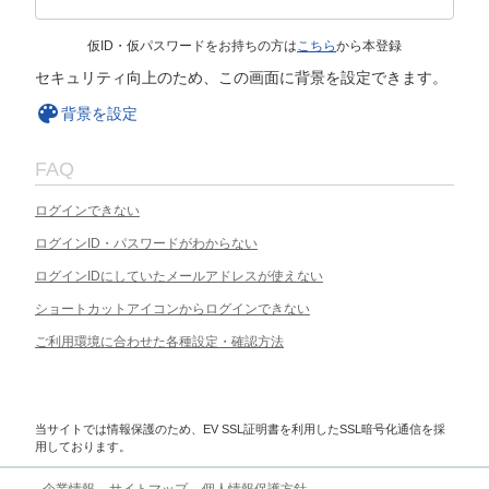
仮ID・仮パスワードをお持ちの方は
こちら
から本登録
セキュリティ向上のため、この画面に背景を設定できます。
背景を設定
FAQ
ログインできない
ログインID・パスワードがわからない
ログインIDにしていたメールアドレスが使えない
ショートカットアイコンからログインできない
ご利用環境に合わせた各種設定・確認方法
当サイトでは情報保護のため、EV SSL証明書を利用したSSL暗号化通信を採
用しております。