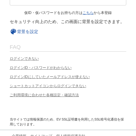
仮ID・仮パスワードをお持ちの方は
こちら
から本登録
セキュリティ向上のため、この画面に背景を設定できます。
背景を設定
FAQ
ログインできない
ログインID・パスワードがわからない
ログインIDにしていたメールアドレスが使えない
ショートカットアイコンからログインできない
ご利用環境に合わせた各種設定・確認方法
当サイトでは情報保護のため、EV SSL証明書を利用したSSL暗号化通信を採
用しております。