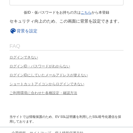
仮ID・仮パスワードをお持ちの方は
こちら
から本登録
セキュリティ向上のため、この画面に背景を設定できます。
背景を設定
FAQ
ログインできない
ログインID・パスワードがわからない
ログインIDにしていたメールアドレスが使えない
ショートカットアイコンからログインできない
ご利用環境に合わせた各種設定・確認方法
当サイトでは情報保護のため、EV SSL証明書を利用したSSL暗号化通信を採
用しております。