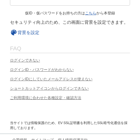
仮ID・仮パスワードをお持ちの方は
こちら
から本登録
セキュリティ向上のため、この画面に背景を設定できます。
背景を設定
FAQ
ログインできない
ログインID・パスワードがわからない
ログインIDにしていたメールアドレスが使えない
ショートカットアイコンからログインできない
ご利用環境に合わせた各種設定・確認方法
当サイトでは情報保護のため、EV SSL証明書を利用したSSL暗号化通信を採
用しております。