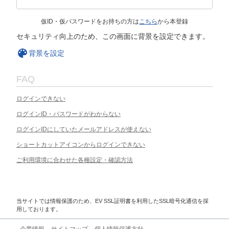
仮ID・仮パスワードをお持ちの方は
こちら
から本登録
セキュリティ向上のため、この画面に背景を設定できます。
背景を設定
FAQ
ログインできない
ログインID・パスワードがわからない
ログインIDにしていたメールアドレスが使えない
ショートカットアイコンからログインできない
ご利用環境に合わせた各種設定・確認方法
当サイトでは情報保護のため、EV SSL証明書を利用したSSL暗号化通信を採
用しております。