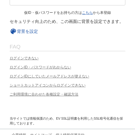
仮ID・仮パスワードをお持ちの方は
こちら
から本登録
セキュリティ向上のため、この画面に背景を設定できます。
背景を設定
FAQ
ログインできない
ログインID・パスワードがわからない
ログインIDにしていたメールアドレスが使えない
ショートカットアイコンからログインできない
ご利用環境に合わせた各種設定・確認方法
当サイトでは情報保護のため、EV SSL証明書を利用したSSL暗号化通信を採
用しております。