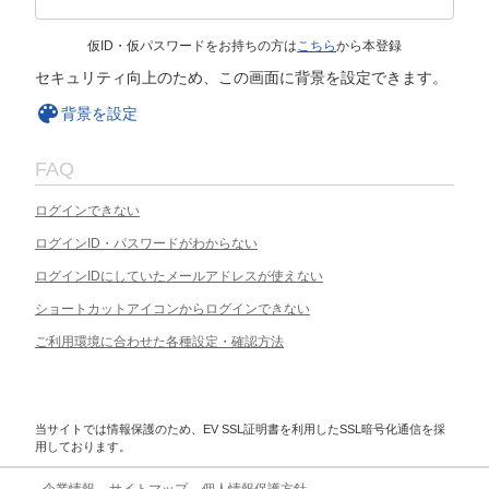
仮ID・仮パスワードをお持ちの方は
こちら
から本登録
セキュリティ向上のため、この画面に背景を設定できます。
背景を設定
FAQ
ログインできない
ログインID・パスワードがわからない
ログインIDにしていたメールアドレスが使えない
ショートカットアイコンからログインできない
ご利用環境に合わせた各種設定・確認方法
当サイトでは情報保護のため、EV SSL証明書を利用したSSL暗号化通信を採
用しております。