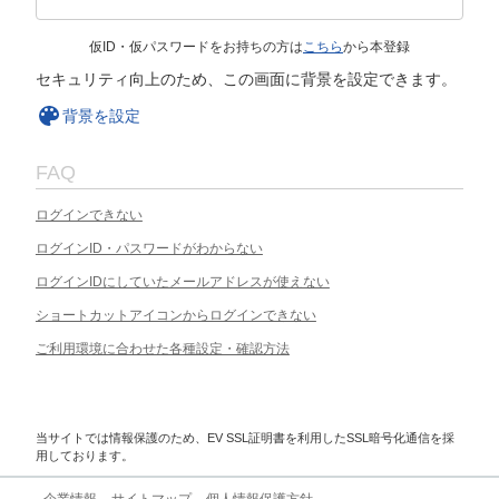
仮ID・仮パスワードをお持ちの方は
こちら
から本登録
セキュリティ向上のため、この画面に背景を設定できます。
背景を設定
FAQ
ログインできない
ログインID・パスワードがわからない
ログインIDにしていたメールアドレスが使えない
ショートカットアイコンからログインできない
ご利用環境に合わせた各種設定・確認方法
当サイトでは情報保護のため、EV SSL証明書を利用したSSL暗号化通信を採
用しております。