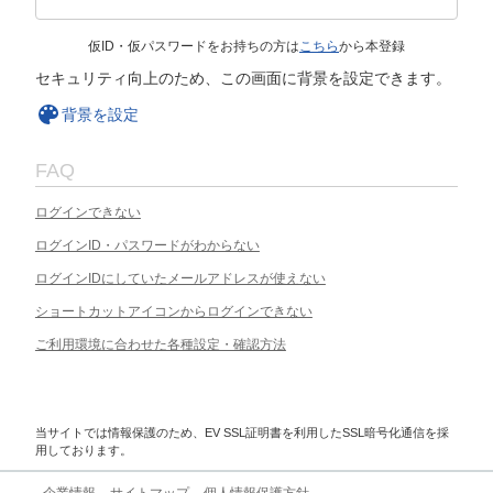
仮ID・仮パスワードをお持ちの方は
こちら
から本登録
セキュリティ向上のため、この画面に背景を設定できます。
背景を設定
FAQ
ログインできない
ログインID・パスワードがわからない
ログインIDにしていたメールアドレスが使えない
ショートカットアイコンからログインできない
ご利用環境に合わせた各種設定・確認方法
当サイトでは情報保護のため、EV SSL証明書を利用したSSL暗号化通信を採
用しております。