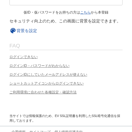
仮ID・仮パスワードをお持ちの方は
こちら
から本登録
セキュリティ向上のため、この画面に背景を設定できます。
背景を設定
FAQ
ログインできない
ログインID・パスワードがわからない
ログインIDにしていたメールアドレスが使えない
ショートカットアイコンからログインできない
ご利用環境に合わせた各種設定・確認方法
当サイトでは情報保護のため、EV SSL証明書を利用したSSL暗号化通信を採
用しております。