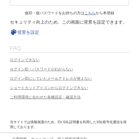
仮ID・仮パスワードをお持ちの方は
こちら
から本登録
セキュリティ向上のため、この画面に背景を設定できます。
背景を設定
FAQ
ログインできない
ログインID・パスワードがわからない
ログインIDにしていたメールアドレスが使えない
ショートカットアイコンからログインできない
ご利用環境に合わせた各種設定・確認方法
当サイトでは情報保護のため、EV SSL証明書を利用したSSL暗号化通信を採
用しております。