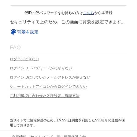
仮ID・仮パスワードをお持ちの方は
こちら
から本登録
セキュリティ向上のため、この画面に背景を設定できます。
背景を設定
FAQ
ログインできない
ログインID・パスワードがわからない
ログインIDにしていたメールアドレスが使えない
ショートカットアイコンからログインできない
ご利用環境に合わせた各種設定・確認方法
当サイトでは情報保護のため、EV SSL証明書を利用したSSL暗号化通信を採
用しております。