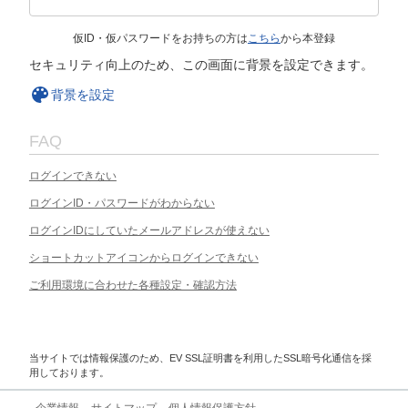
仮ID・仮パスワードをお持ちの方は
こちら
から本登録
セキュリティ向上のため、この画面に背景を設定できます。
背景を設定
FAQ
ログインできない
ログインID・パスワードがわからない
ログインIDにしていたメールアドレスが使えない
ショートカットアイコンからログインできない
ご利用環境に合わせた各種設定・確認方法
当サイトでは情報保護のため、EV SSL証明書を利用したSSL暗号化通信を採
用しております。