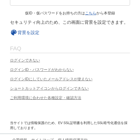
仮ID・仮パスワードをお持ちの方は
こちら
から本登録
セキュリティ向上のため、この画面に背景を設定できます。
背景を設定
FAQ
ログインできない
ログインID・パスワードがわからない
ログインIDにしていたメールアドレスが使えない
ショートカットアイコンからログインできない
ご利用環境に合わせた各種設定・確認方法
当サイトでは情報保護のため、EV SSL証明書を利用したSSL暗号化通信を採
用しております。