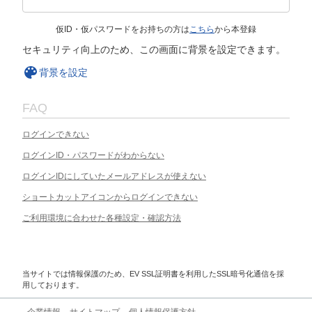
仮ID・仮パスワードをお持ちの方は
こちら
から本登録
セキュリティ向上のため、この画面に背景を設定できます。
背景を設定
FAQ
ログインできない
ログインID・パスワードがわからない
ログインIDにしていたメールアドレスが使えない
ショートカットアイコンからログインできない
ご利用環境に合わせた各種設定・確認方法
当サイトでは情報保護のため、EV SSL証明書を利用したSSL暗号化通信を採
用しております。