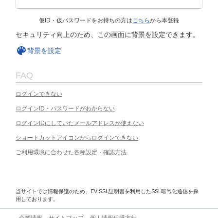
仮ID・仮パスワードをお持ちの方は
こちら
から本登録
セキュリティ向上のため、この画面に背景を設定できます。
背景を設定
FAQ
ログインできない
ログインID・パスワードがわからない
ログインIDにしていたメールアドレスが使えない
ショートカットアイコンからログインできない
ご利用環境に合わせた各種設定・確認方法
当サイトでは情報保護のため、EV SSL証明書を利用したSSL暗号化通信を採
用しております。