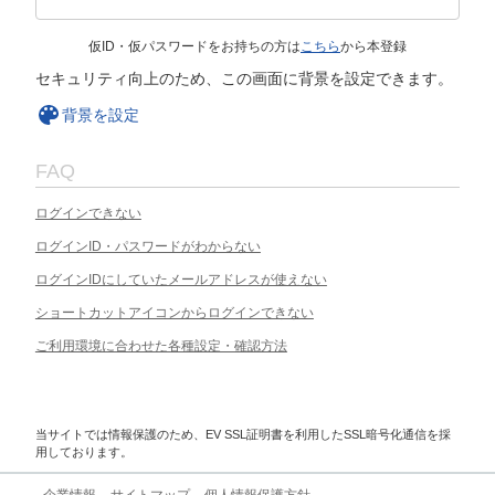
仮ID・仮パスワードをお持ちの方は
こちら
から本登録
セキュリティ向上のため、この画面に背景を設定できます。
背景を設定
FAQ
ログインできない
ログインID・パスワードがわからない
ログインIDにしていたメールアドレスが使えない
ショートカットアイコンからログインできない
ご利用環境に合わせた各種設定・確認方法
当サイトでは情報保護のため、EV SSL証明書を利用したSSL暗号化通信を採
用しております。