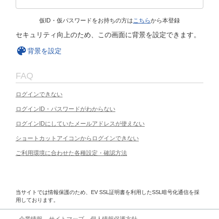
仮ID・仮パスワードをお持ちの方は
こちら
から本登録
セキュリティ向上のため、この画面に背景を設定できます。
背景を設定
FAQ
ログインできない
ログインID・パスワードがわからない
ログインIDにしていたメールアドレスが使えない
ショートカットアイコンからログインできない
ご利用環境に合わせた各種設定・確認方法
当サイトでは情報保護のため、EV SSL証明書を利用したSSL暗号化通信を採
用しております。