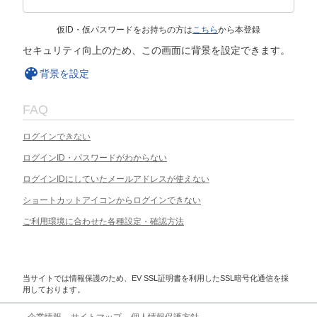
仮ID・仮パスワードをお持ちの方は
こちら
から本登録
セキュリティ向上のため、この画面に背景を設定できます。
背景を設定
FAQ
ログインできない
ログインID・パスワードがわからない
ログインIDにしていたメールアドレスが使えない
ショートカットアイコンからログインできない
ご利用環境に合わせた各種設定・確認方法
当サイトでは情報保護のため、EV SSL証明書を利用したSSL暗号化通信を採
用しております。