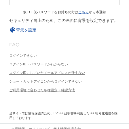
仮ID・仮パスワードをお持ちの方は
こちら
から本登録
セキュリティ向上のため、この画面に背景を設定できます。
背景を設定
FAQ
ログインできない
ログインID・パスワードがわからない
ログインIDにしていたメールアドレスが使えない
ショートカットアイコンからログインできない
ご利用環境に合わせた各種設定・確認方法
当サイトでは情報保護のため、EV SSL証明書を利用したSSL暗号化通信を採
用しております。