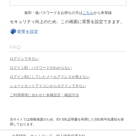
仮ID・仮パスワードをお持ちの方は
こちら
から本登録
セキュリティ向上のため、この画面に背景を設定できます。
背景を設定
FAQ
ログインできない
ログインID・パスワードがわからない
ログインIDにしていたメールアドレスが使えない
ショートカットアイコンからログインできない
ご利用環境に合わせた各種設定・確認方法
当サイトでは情報保護のため、EV SSL証明書を利用したSSL暗号化通信を採
用しております。