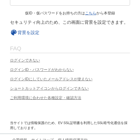
仮ID・仮パスワードをお持ちの方は
こちら
から本登録
セキュリティ向上のため、この画面に背景を設定できます。
背景を設定
FAQ
ログインできない
ログインID・パスワードがわからない
ログインIDにしていたメールアドレスが使えない
ショートカットアイコンからログインできない
ご利用環境に合わせた各種設定・確認方法
当サイトでは情報保護のため、EV SSL証明書を利用したSSL暗号化通信を採
用しております。