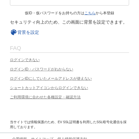
仮ID・仮パスワードをお持ちの方は
こちら
から本登録
セキュリティ向上のため、この画面に背景を設定できます。
背景を設定
FAQ
ログインできない
ログインID・パスワードがわからない
ログインIDにしていたメールアドレスが使えない
ショートカットアイコンからログインできない
ご利用環境に合わせた各種設定・確認方法
当サイトでは情報保護のため、EV SSL証明書を利用したSSL暗号化通信を採
用しております。