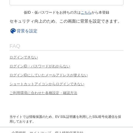
仮ID・仮パスワードをお持ちの方は
こちら
から本登録
セキュリティ向上のため、この画面に背景を設定できます。
背景を設定
FAQ
ログインできない
ログインID・パスワードがわからない
ログインIDにしていたメールアドレスが使えない
ショートカットアイコンからログインできない
ご利用環境に合わせた各種設定・確認方法
当サイトでは情報保護のため、EV SSL証明書を利用したSSL暗号化通信を採
用しております。