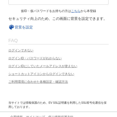
仮ID・仮パスワードをお持ちの方は
こちら
から本登録
セキュリティ向上のため、この画面に背景を設定できます。
背景を設定
FAQ
ログインできない
ログインID・パスワードがわからない
ログインIDにしていたメールアドレスが使えない
ショートカットアイコンからログインできない
ご利用環境に合わせた各種設定・確認方法
当サイトでは情報保護のため、EV SSL証明書を利用したSSL暗号化通信を採
用しております。