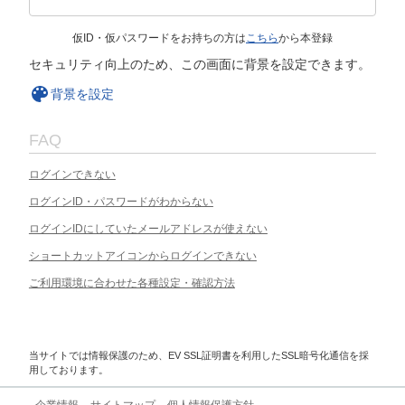
仮ID・仮パスワードをお持ちの方は
こちら
から本登録
セキュリティ向上のため、この画面に背景を設定できます。
背景を設定
FAQ
ログインできない
ログインID・パスワードがわからない
ログインIDにしていたメールアドレスが使えない
ショートカットアイコンからログインできない
ご利用環境に合わせた各種設定・確認方法
当サイトでは情報保護のため、EV SSL証明書を利用したSSL暗号化通信を採
用しております。