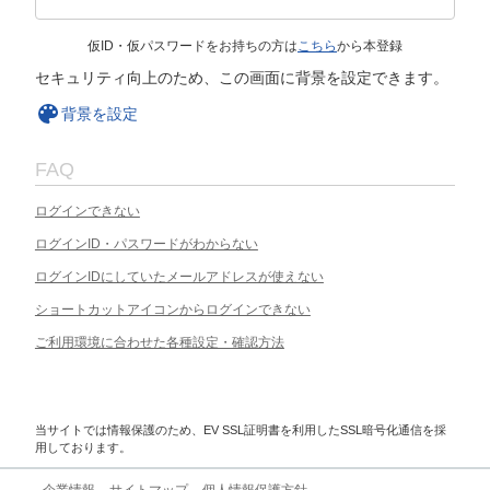
仮ID・仮パスワードをお持ちの方は
こちら
から本登録
セキュリティ向上のため、この画面に背景を設定できます。
背景を設定
FAQ
ログインできない
ログインID・パスワードがわからない
ログインIDにしていたメールアドレスが使えない
ショートカットアイコンからログインできない
ご利用環境に合わせた各種設定・確認方法
当サイトでは情報保護のため、EV SSL証明書を利用したSSL暗号化通信を採
用しております。