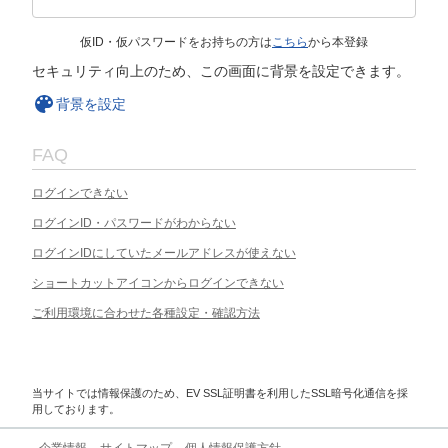
仮ID・仮パスワードをお持ちの方は
こちら
から本登録
セキュリティ向上のため、この画面に背景を設定できます。
背景を設定
FAQ
ログインできない
ログインID・パスワードがわからない
ログインIDにしていたメールアドレスが使えない
ショートカットアイコンからログインできない
ご利用環境に合わせた各種設定・確認方法
当サイトでは情報保護のため、EV SSL証明書を利用したSSL暗号化通信を採
用しております。