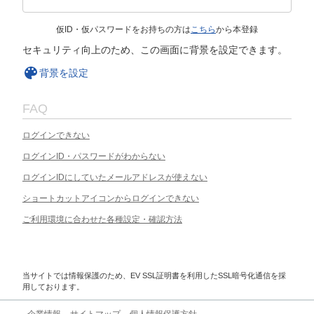
仮ID・仮パスワードをお持ちの方は
こちら
から本登録
セキュリティ向上のため、この画面に背景を設定できます。
背景を設定
FAQ
ログインできない
ログインID・パスワードがわからない
ログインIDにしていたメールアドレスが使えない
ショートカットアイコンからログインできない
ご利用環境に合わせた各種設定・確認方法
当サイトでは情報保護のため、EV SSL証明書を利用したSSL暗号化通信を採
用しております。