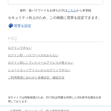
仮ID・仮パスワードをお持ちの方は
こちら
から本登録
セキュリティ向上のため、この画面に背景を設定できます。
背景を設定
FAQ
ログインできない
ログインID・パスワードがわからない
ログインIDにしていたメールアドレスが使えない
ショートカットアイコンからログインできない
ご利用環境に合わせた各種設定・確認方法
当サイトでは情報保護のため、EV SSL証明書を利用したSSL暗号化通信を採
用しております。