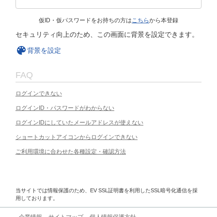
仮ID・仮パスワードをお持ちの方は
こちら
から本登録
セキュリティ向上のため、この画面に背景を設定できます。
背景を設定
FAQ
ログインできない
ログインID・パスワードがわからない
ログインIDにしていたメールアドレスが使えない
ショートカットアイコンからログインできない
ご利用環境に合わせた各種設定・確認方法
当サイトでは情報保護のため、EV SSL証明書を利用したSSL暗号化通信を採
用しております。