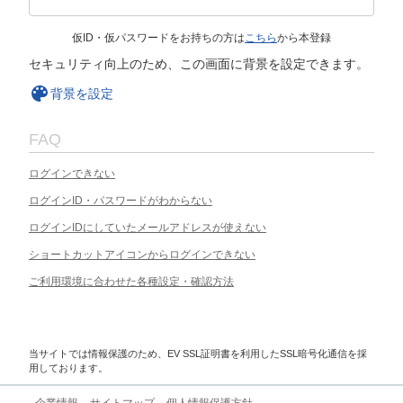
仮ID・仮パスワードをお持ちの方は
こちら
から本登録
セキュリティ向上のため、この画面に背景を設定できます。
背景を設定
FAQ
ログインできない
ログインID・パスワードがわからない
ログインIDにしていたメールアドレスが使えない
ショートカットアイコンからログインできない
ご利用環境に合わせた各種設定・確認方法
当サイトでは情報保護のため、EV SSL証明書を利用したSSL暗号化通信を採
用しております。