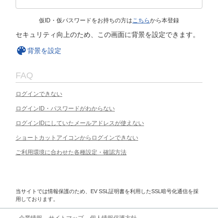
仮ID・仮パスワードをお持ちの方は
こちら
から本登録
セキュリティ向上のため、この画面に背景を設定できます。
背景を設定
FAQ
ログインできない
ログインID・パスワードがわからない
ログインIDにしていたメールアドレスが使えない
ショートカットアイコンからログインできない
ご利用環境に合わせた各種設定・確認方法
当サイトでは情報保護のため、EV SSL証明書を利用したSSL暗号化通信を採
用しております。