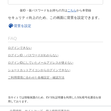
仮ID・仮パスワードをお持ちの方は
こちら
から本登録
セキュリティ向上のため、この画面に背景を設定できます。
背景を設定
FAQ
ログインできない
ログインID・パスワードがわからない
ログインIDにしていたメールアドレスが使えない
ショートカットアイコンからログインできない
ご利用環境に合わせた各種設定・確認方法
当サイトでは情報保護のため、EV SSL証明書を利用したSSL暗号化通信を採
用しております。