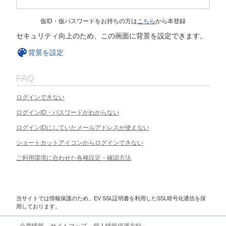
仮ID・仮パスワードをお持ちの方は
こちら
から本登録
セキュリティ向上のため、この画面に背景を設定できます。
背景を設定
FAQ
ログインできない
ログインID・パスワードがわからない
ログインIDにしていたメールアドレスが使えない
ショートカットアイコンからログインできない
ご利用環境に合わせた各種設定・確認方法
当サイトでは情報保護のため、EV SSL証明書を利用したSSL暗号化通信を採
用しております。