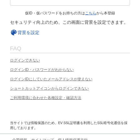
仮ID・仮パスワードをお持ちの方は
こちら
から本登録
セキュリティ向上のため、この画面に背景を設定できます。
背景を設定
FAQ
ログインできない
ログインID・パスワードがわからない
ログインIDにしていたメールアドレスが使えない
ショートカットアイコンからログインできない
ご利用環境に合わせた各種設定・確認方法
当サイトでは情報保護のため、EV SSL証明書を利用したSSL暗号化通信を採
用しております。