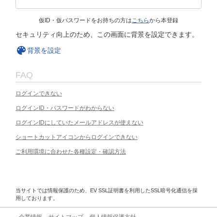
仮ID・仮パスワードをお持ちの方は
こちら
から本登録
セキュリティ向上のため、この画面に背景を設定できます。
背景を設定
FAQ
ログインできない
ログインID・パスワードがわからない
ログインIDにしていたメールアドレスが使えない
ショートカットアイコンからログインできない
ご利用環境に合わせた各種設定・確認方法
当サイトでは情報保護のため、EV SSL証明書を利用したSSL暗号化通信を採
用しております。