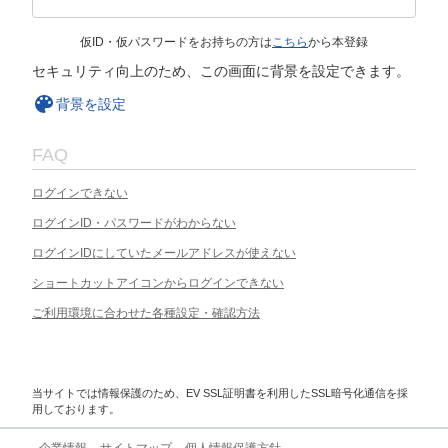
仮ID・仮パスワードをお持ちの方は
こちら
から本登録
セキュリティ向上のため、この画面に背景を設定できます。
背景を設定
FAQ
ログインできない
ログインID・パスワードがわからない
ログインIDにしていたメールアドレスが使えない
ショートカットアイコンからログインできない
ご利用環境に合わせた各種設定・確認方法
当サイトでは情報保護のため、EV SSL証明書を利用したSSL暗号化通信を採
用しております。