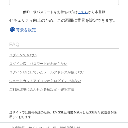
仮ID・仮パスワードをお持ちの方は
こちら
から本登録
セキュリティ向上のため、この画面に背景を設定できます。
背景を設定
FAQ
ログインできない
ログインID・パスワードがわからない
ログインIDにしていたメールアドレスが使えない
ショートカットアイコンからログインできない
ご利用環境に合わせた各種設定・確認方法
当サイトでは情報保護のため、EV SSL証明書を利用したSSL暗号化通信を採
用しております。